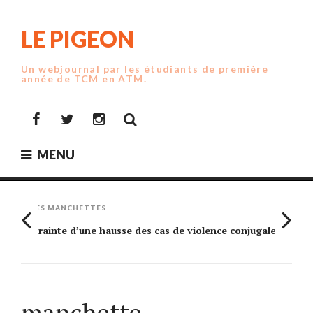
Skip
to
LE PIGEON
content
Un webjournal par les étudiants de première
année de TCM en ATM.
Facebook
Twitter
Instagram
MENU
LES MANCHETTES
Crainte d’une hausse des cas de violence conjugale
Am
manchette