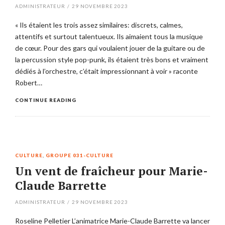
ADMINISTRATEUR
/
29 NOVEMBRE 2023
« Ils étaient les trois assez similaires: discrets, calmes,
attentifs et surtout talentueux. Ils aimaient tous la musique
de cœur. Pour des gars qui voulaient jouer de la guitare ou de
la percussion style pop-punk, ils étaient très bons et vraiment
dédiés à l’orchestre, c’était impressionnant à voir » raconte
Robert…
CONTINUE READING
CULTURE
,
GROUPE 031-CULTURE
Un vent de fraîcheur pour Marie-
Claude Barrette
ADMINISTRATEUR
/
29 NOVEMBRE 2023
Roseline Pelletier L’animatrice Marie-Claude Barrette va lancer