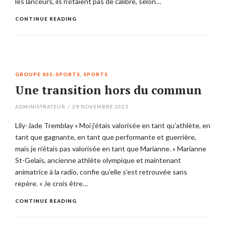
les lanceurs, ils n’étaient pas de calibre, selon…
CONTINUE READING
GROUPE 031-SPORTS
,
SPORTS
Une transition hors du commun
ADMINISTRATEUR
/
29 NOVEMBRE 2023
Lily-Jade Tremblay « Moi j’étais valorisée en tant qu’athlète, en
tant que gagnante, en tant que performante et guerrière,
mais je n’étais pas valorisée en tant que Marianne. » Marianne
St-Gelais, ancienne athlète olympique et maintenant
animatrice à la radio, confie qu’elle s’est retrouvée sans
repère. « Je crois être…
CONTINUE READING