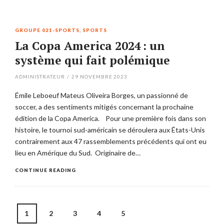
GROUPE 021-SPORTS
,
SPORTS
La Copa America 2024 : un
système qui fait polémique
ADMINISTRATEUR
/
29 NOVEMBRE 2023
Émile Leboeuf Mateus Oliveira Borges, un passionné de
soccer, a des sentiments mitigés concernant la prochaine
édition de la Copa America. Pour une première fois dans son
histoire, le tournoi sud-américain se déroulera aux États-Unis
contrairement aux 47 rassemblements précédents qui ont eu
lieu en Amérique du Sud. Originaire de…
CONTINUE READING
Posts
1
2
3
4
5