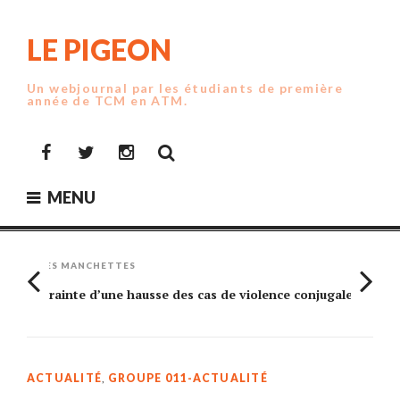
Skip
to
LE PIGEON
content
Un webjournal par les étudiants de première
année de TCM en ATM.
Facebook
Twitter
Instagram
MENU
LES MANCHETTES
Crainte d’une hausse des cas de violence conjugale
Am
ACTUALITÉ
,
GROUPE 011-ACTUALITÉ