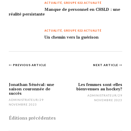
ACTUALITÉ
,
GROUPE 022-ACTUALITÉ
Manque de personnel en CHSLD : une
réalité persistante
ACTUALITÉ
,
GROUPE 022-ACTUALITÉ
Un chemin vers la guérison
Post
PREVIOUS ARTICLE
NEXT ARTICLE
navigation
Jonathan Sénécal: une
Les femmes sont-elles
saison couronnée de
bienvenues au hockey?
succès
ADMINISTRATEUR
/
29
ADMINISTRATEUR
/
29
NOVEMBRE 2023
NOVEMBRE 2023
Éditions précédentes