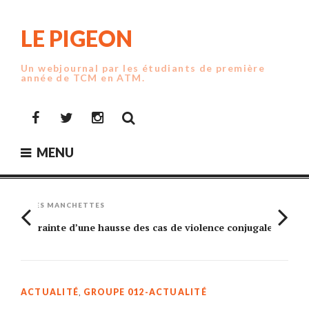
Skip
to
LE PIGEON
content
Un webjournal par les étudiants de première
année de TCM en ATM.
Facebook
Twitter
Instagram
MENU
LES MANCHETTES
Crainte d’une hausse des cas de violence conjugale
Am
ACTUALITÉ
,
GROUPE 012-ACTUALITÉ