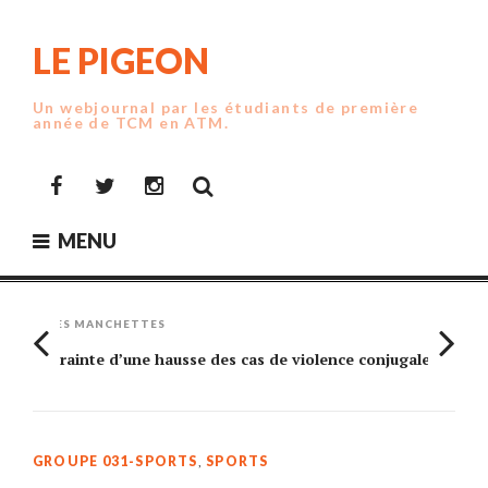
Skip
to
LE PIGEON
content
Un webjournal par les étudiants de première
année de TCM en ATM.
Facebook
Twitter
Instagram
MENU
LES MANCHETTES
Crainte d’une hausse des cas de violence conjugale
Am
GROUPE 031-SPORTS
,
SPORTS