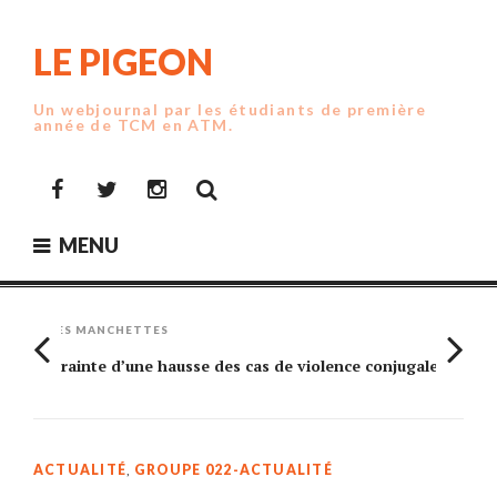
Skip
to
LE PIGEON
content
Un webjournal par les étudiants de première
année de TCM en ATM.
Facebook
Twitter
Instagram
MENU
LES MANCHETTES
Crainte d’une hausse des cas de violence conjugale
Am
ACTUALITÉ
,
GROUPE 022-ACTUALITÉ