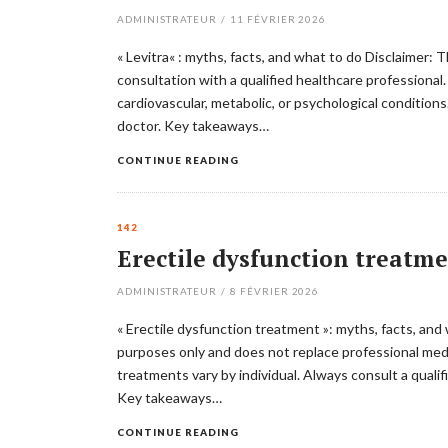
ADMINISTRATEUR
/
11 FÉVRIER 2026
« Levitra« : myths, facts, and what to do Disclaimer: 
consultation with a qualified healthcare professional.
cardiovascular, metabolic, or psychological conditio
doctor. Key takeaways…
CONTINUE READING
142
Erectile dysfunction treatme
ADMINISTRATEUR
/
8 FÉVRIER 2026
« Erectile dysfunction treatment »: myths, facts, and 
purposes only and does not replace professional medi
treatments vary by individual. Always consult a qualif
Key takeaways…
CONTINUE READING