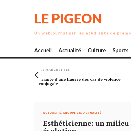
Skip
to
LE PIGEON
content
Un webjournal par les étudiants de prem
Accueil
Actualité
Culture
Sports
LES MANCHETTES
rande
Crainte d’une hausse des cas de violence
conjugale
ACTUALITÉ
,
GROUPE 031-ACTUALITÉ
Esthéticienne: un milieu
évolution