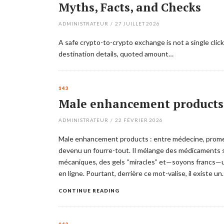
Myths, Facts, and Checks
ADMINISTRATEUR
/
27 JUILLET 2026
A safe crypto-to-crypto exchange is not a single click
destination details, quoted amount…
143
Male enhancement products : e
ADMINISTRATEUR
/
22 FÉVRIER 2026
Male enhancement products : entre médecine, prom
devenu un fourre-tout. Il mélange des médicaments s
mécaniques, des gels “miracles” et—soyons francs—
en ligne. Pourtant, derrière ce mot-valise, il existe u
CONTINUE READING