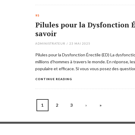
95
Pilules pour la Dysfonction É
savoir
ADMINISTRATEUR
/
23 MAI 2025
Pilules pour la Dysfonction Érectile (ED) La dysfonct
millions d’hommes à travers le monde. En réponse, les
populaire et efficace. Si vous vous posez des questio
CONTINUE READING
Posts
1
2
3
›
»
navigation