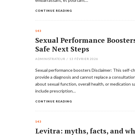
embarrassant, et pourtant…
CONTINUE READING
143
Sexual Performance Boosters
Safe Next Steps
ADMINISTRATEUR
/
13 FÉVRIER 2026
Sexual performance boosters Disclaimer: This self-che
provide a diagnosis and cannot replace a consultation
about sexual function, overall health, or medication 
include prescription…
CONTINUE READING
143
Levitra: myths, facts, and wh