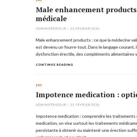
143
Male enhancement products : e
médicale
ADMINISTRATEUR
/
22 FÉVRIER 2026
Male enhancement products : ce que la médecine val
est devenu un fourre-tout. Dans le langage courant, 
dysfonction érectile, des compléments alimentaires v
CONTINUE READING
143
Impotence medication : option
ADMINISTRATEUR
/
22 FÉVRIER 2026
Impotence medication : comprendre les traitements 
medication, on vise surtout les traitements médicament
persistante à obtenir ou maintenir une érection suffis