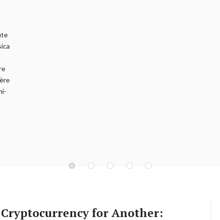
ute
sica
re
ière
mi-
 Cryptocurrency for Another: