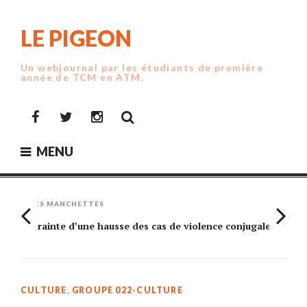
Skip
to
LE PIGEON
content
Un webjournal par les étudiants de première
année de TCM en ATM.
Facebook
Twitter
Instagram
MENU
LES MANCHETTES
Crainte d’une hausse des cas de violence conjugale
Am
CULTURE
,
GROUPE 022-CULTURE