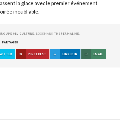
cassent la glace avec le premier événement
irée inoubliable.
GROUPE 011-CULTURE
. BOOKMARK THE
PERMALINK
.
PARTAGER
WITTER
PINTEREST
LINKEDIN
EMAIL