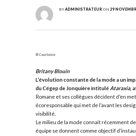
BY
ADMINISTRATEUR
ON
29 NOVEMBR
Courtoisie
Britany
Blouin
L’évolution constante de la mode a un im
du Cégep de Jonquière intitulé
Ataraxia
, 
Romane et ses collègues décident d’en mett
écoresponsable qui met de l’avant les desi
visibilité.
Le milieu de la mode connait récemment d
équipe se donnent comme objectif d’instaure