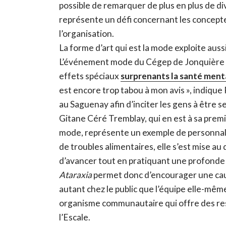
possible de remarquer de plus en plus de div
représente un défi concernant les concepte
l’organisation.
La forme d’art qui est la mode exploite aus
L’événement mode du Cégep de Jonquière a
effets spéciaux
surprenants la santé ment
est encore trop tabou à mon avis
»
, indique
au Saguenay afin d’inciter les gens à être s
Gitane Céré Tremblay, qui en est à sa pre
mode, représente un exemple de personnalit
de troubles alimentaires, elle s’est mise au
d’avancer tout en pratiquant une profonde
Ataraxia
permet donc d’encourager une cau
autant chez le public que l’équipe elle-même.
organisme communautaire qui offre des r
l’Escale.