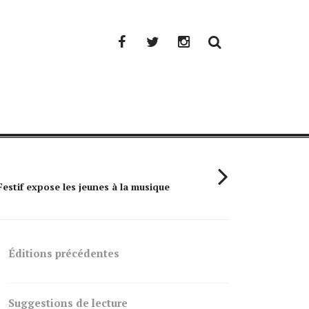
Facebook
Twitter
Instagram
Festif expose les jeunes à la musique
Simple Plan : 
Éditions précédentes
Suggestions de lecture