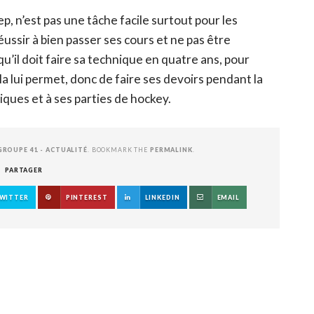
ep, n’est pas une tâche facile surtout pour les
ussir à bien passer ses cours et ne pas être
u’il doit faire sa technique en quatre ans, pour
a lui permet, donc de faire ses devoirs pendant la
tiques et à ses parties de hockey.
GROUPE 41 - ACTUALITÉ
. BOOKMARK THE
PERMALINK
.
PARTAGER
WITTER
PINTEREST
LINKEDIN
EMAIL