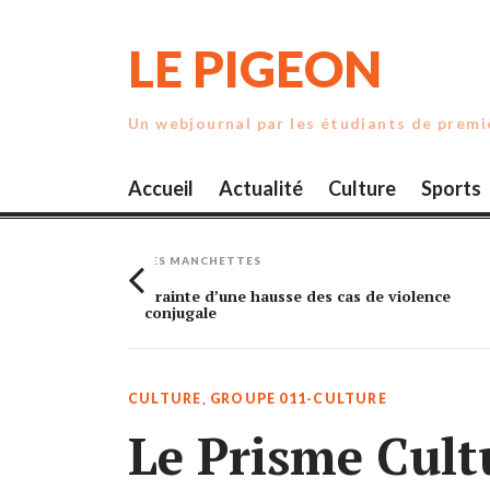
Skip
to
LE PIGEON
content
Un webjournal par les étudiants de prem
Accueil
Actualité
Culture
Sports
LES MANCHETTES
olence
Amélie Boivin, une basketteuse passionnée
CULTURE
,
GROUPE 011-CULTURE
Le Prisme Cult