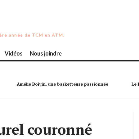
ière année de TCM en ATM.
Vidéos
Nous joindre
Le Festif expose les jeunes à la musique
Sim
urel couronné