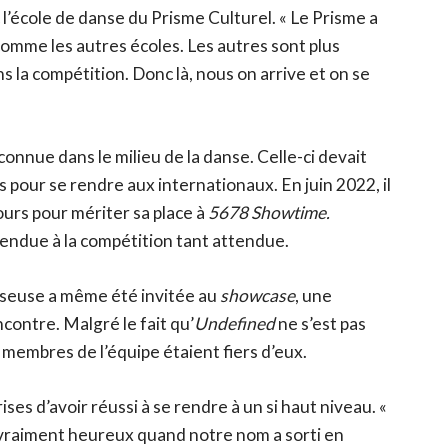
l’école de danse du Prisme Culturel. « Le Prisme a
 comme les autres écoles. Les autres sont plus
ns la compétition. Donc là, nous on arrive et on se
onnue dans le milieu de la danse. Celle-ci devait
pour se rendre aux internationaux. En juin 2022, il
urs pour mériter sa place à
5678 Showtime.
 rendue à la compétition tant attendue.
danseuse a même été invitée au
showcase
, une
contre. Malgré le fait qu’
Undefined
ne s’est pas
 membres de l’équipe étaient fiers d’eux.
ses d’avoir réussi à se rendre à un si haut niveau. «
t vraiment heureux quand notre nom a sorti en