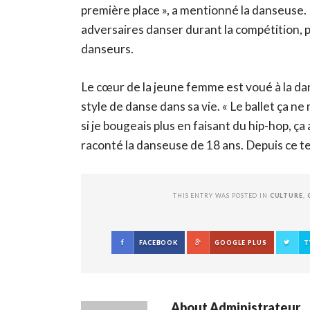
première place », a mentionné la danseuse. P
adversaires danser durant la compétition, p
danseurs.
Le cœur de la jeune femme est voué à la danse
style de danse dans sa vie. « Le ballet ça n
si je bougeais plus en faisant du hip-hop, ça 
raconté la danseuse de 18 ans. Depuis ce te
THIS ENTRY WAS POSTED IN
CULTURE
,
FACEBOOK
GOOGLE PLUS
T
About
Administrateur