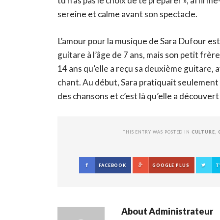
tu n’as pas le choix de te préparer », affirme
sereine et calme avant son spectacle.
L’amour pour la musique de Sara Dufour est 
guitare à l’âge de 7 ans, mais son petit frèr
14 ans qu’elle a reçu sa deuxième guitare, 
chant. Au début, Sara pratiquait seulement 
des chansons et c’est là qu’elle a découvert
THIS ENTRY WAS POSTED IN
CULTURE
,
FACEBOOK
GOOGLE PLUS
T
About
Administrateur