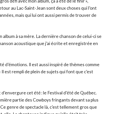
os défi avec mon album, ça a été de le finir »,
retour au Lac-Saint-Jean sont deux choses qui l’ont
nnées, mais qui lui ont aussi permis de trouver de
n album à sa mère. La dernière chanson de celui-ci se
hanson acoustique que j’ai écrite et enregistrée en
té d’émotions. Il est aussi inspiré de thèmes comme
 Il est rempli de plein de sujets qui font que c’est
t d’envergure cet été : le Festival d’été de Québec.
mière partie des Cowboys fringants devant sa plus
 Ce genre de spectacle là, c’est tellement gros que