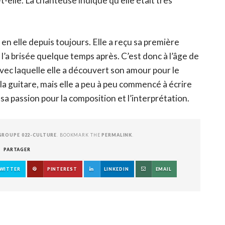
-t-elle. La chanteuse indique qu’elle était très
en elle depuis toujours. Elle a reçu sa première
e l’a brisée quelque temps après. C’est donc à l’âge de
avec laquelle elle a découvert son amour pour le
la guitare, mais elle a peu à peu commencé à écrire
 sa passion pour la composition et l’interprétation.
GROUPE 022-CULTURE
. BOOKMARK THE
PERMALINK
.
PARTAGER
WITTER
PINTEREST
LINKEDIN
EMAIL