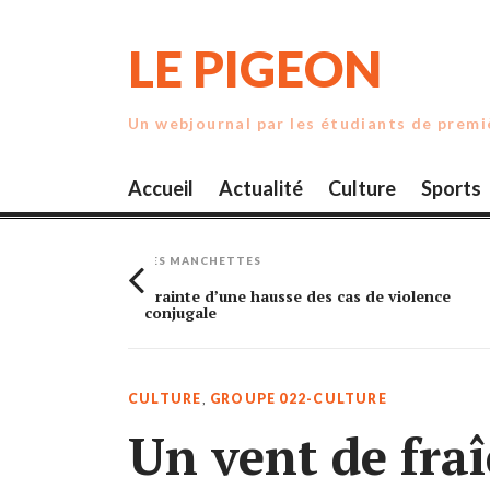
Skip
to
LE PIGEON
content
Un webjournal par les étudiants de prem
Accueil
Actualité
Culture
Sports
LES MANCHETTES
rande
Crainte d’une hausse des cas de violence
conjugale
CULTURE
,
GROUPE 022-CULTURE
Un vent de fra