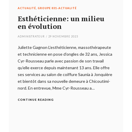
ACTUALITÉ
,
GROUPE 031-ACTUALITÉ
CULTURE
,
Esthéticienne: un milieu
Le m
en évolution
King
ADMINISTRATEUR
/
29 NOVEMBRE 2023
ADMINISTR
Juliette Gagnon L’esthéticienne, massothérapeute
Émile Lam
et technicienne en pose d’ongles de 32 ans, Jessica
sont les 
Cyr-Rousseau parle avec passion de son travail
spontaném
orce
qu’elle exerce depuis maintenant 13 ans. Elle offre
existent d
ses services au salon de coiffure Saunia à Jonquière
Kings, es
et bientôt dans sa nouvelle demeure à Chicoutimi-
Rousseau
nord. En entrevue, Mme Cyr-Rousseau a…
sous le 
e
CONTINUE READING
CONTINU
létisme,
sur les
 ta
ne
arcours