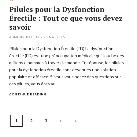
Pilules pour la Dysfonction
Érectile : Tout ce que vous devez
savoir
ADMINISTRATEUR
/
23 MAI 2025
Pilules pour la Dysfonction Érectile (ED) La dysfonction
érectile (ED) est une préoccupation médicale qui touche des
millions d’hommes à travers le monde. En réponse, les pilules
pour la dysfonction érectile sont devenues une solution
populaire et efficace. Si vous vous posez des questions sur
ces pilules, vous êtes au…
CONTINUE READING
Posts
1
2
3
›
»
navigation