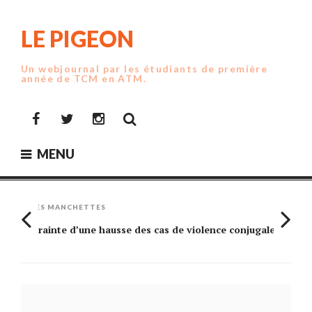
Skip
to
LE PIGEON
content
Un webjournal par les étudiants de première
année de TCM en ATM.
Facebook
Twitter
Instagram
MENU
LES MANCHETTES
Crainte d’une hausse des cas de violence conjugale
Am