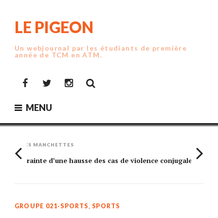
Skip
to
LE PIGEON
content
Un webjournal par les étudiants de première
année de TCM en ATM.
Facebook
Twitter
Instagram
MENU
LES MANCHETTES
Crainte d’une hausse des cas de violence conjugale
Am
GROUPE 021-SPORTS
,
SPORTS